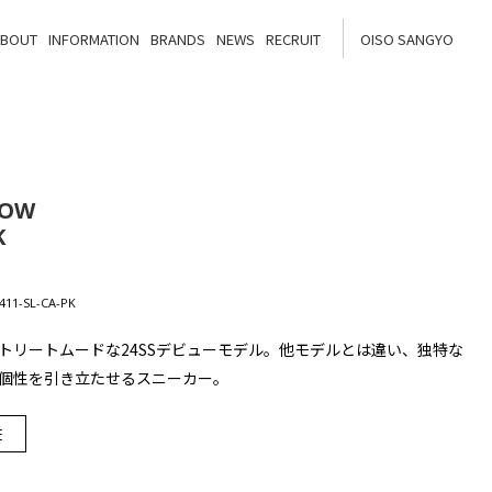
ABOUT
INFORMATION
BRANDS
NEWS
RECRUIT
OISO SANGYO
LOW
K
11-SL-CA-PK
トリートムードな24SSデビューモデル。他モデルとは違い、独特な
個性を引き立たせるスニーカー。
E