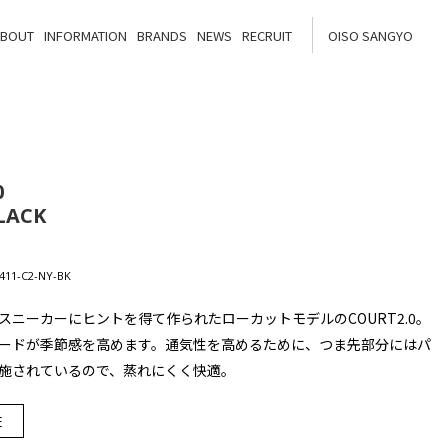
ABOUT
INFORMATION
BRANDS
NEWS
RECRUIT
OISO SANGYO
0
LACK
11-C2-NY-BK
スニーカーにヒントを得て作られたローカットモデルのCOURT2.0。
ードが季節感を高めます。通気性を高めるために、つま先部分にはパ
施されているので、蒸れにくく快適。
E