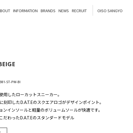
ABOUT
INFORMATION
BRANDS
NEWS
RECRUIT
OISO SANGYO
BEIGE
81-ST-PW-BI
使用したローカットスニーカー。
刻印したD.A.T.Eのスクエアロゴがデザインポイント。
ッションインソールと軽量のボリュームソールが快適です。
だわったD.A.T.Eのスタンダードモデル
E